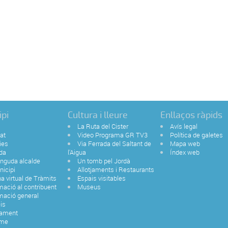
ipi
Cultura i lleure
Enllaços ràpids
La Ruta del Cister
Avís legal
tat
Video Programa GR TV3
Política de galetes
ies
Via Ferrada del Saltant de
Mapa web
da
l'Aigua
Índex web
nguda alcalde
Un tomb pel Jordà
nicipi
Allotjaments i Restaurants
na virtual de Tràmits
Espais visitables
mació al contribuent
Museus
mació general
is
tament
sme