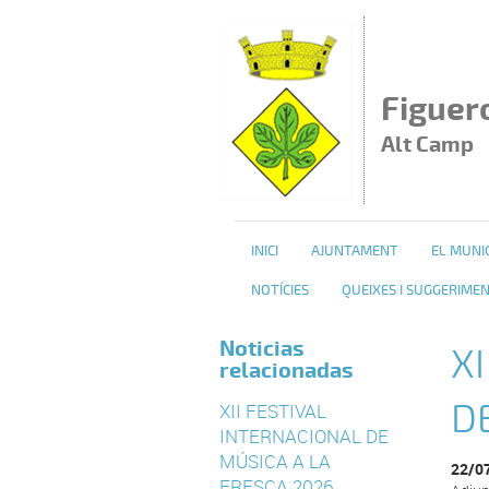
Vés al contingut
Figuer
Alt Camp
INICI
AJUNTAMENT
EL MUNIC
NOTÍCIES
QUEIXES I SUGGERIME
Noticias
X
relacionadas
D
XII FESTIVAL
INTERNACIONAL DE
MÚSICA A LA
22/0
FRESCA 2026