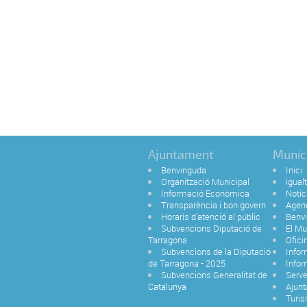
Ajuntament
Munic
Benvinguda
Inici
Organització Municipal
igual
Informació Econòmica
Notíc
Transparència i bon govern
Agen
Horaris d'atenció al públic
Benvi
Subvencions Diputació de
El Mu
Tarragona
Ofici
Subvencions de la Diputació
Infor
de Tarragona - 2025
Infor
Subvencions Generalitat de
Serve
Catalunya
Ajun
Turi