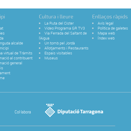
ipi
Cultura i lleure
Enllaços ràpids
La Ruta del Cister
Avís legal
tat
Video Programa GR TV3
Política de galetes
ies
Via Ferrada del Saltant de
Mapa web
da
l'Aigua
Índex web
nguda alcalde
Un tomb pel Jordà
nicipi
Allotjaments i Restaurants
na virtual de Tràmits
Espais visitables
mació al contribuent
Museus
mació general
is
tament
sme
Col·labora