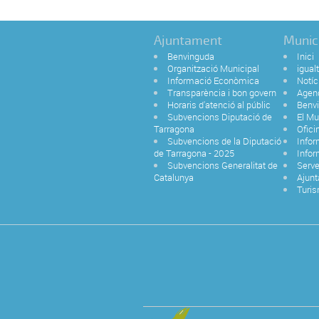
Ajuntament
Munic
Benvinguda
Inici
Organització Municipal
igual
Informació Econòmica
Notíc
Transparència i bon govern
Agen
Horaris d'atenció al públic
Benvi
Subvencions Diputació de
El Mu
Tarragona
Ofici
Subvencions de la Diputació
Infor
de Tarragona - 2025
Infor
Subvencions Generalitat de
Serve
Catalunya
Ajun
Turi