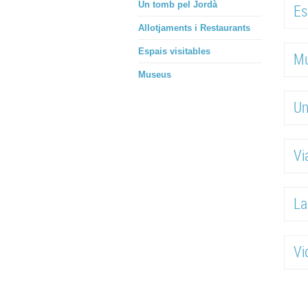
Un tomb pel Jordà
Es
Allotjaments i Restaurants
Espais visitables
M
Museus
Un
Vi
La
Vi