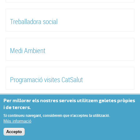
Treballadora social
Medi Ambient
Programació visites CatSalut
Per millorar els nostres serveis utilitzem galetes pròpies
i de tercers.
© Missatge de Copyright
Si continueu navegant, considerem que n'accepteu la utilització.
Més informació
Accepto